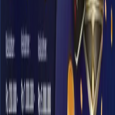
pemain profesional dapat memanfaatkan fitur statistik
dan data yang disediakan untuk mengoptimalkan setiap
keputusan yang diambil selama bermain.
Selain itu, faktor keamanan menjadi prioritas utama yang
tidak bisa diabaikan. ISITOTO menggunakan sistem
enkripsi tingkat tinggi
untuk melindungi data pribadi dan
transaksi pengguna. Hal ini memberikan rasa aman bagi
setiap pemain dalam melakukan aktivitas di dalam situs.
Tidak hanya itu, layanan customer service yang tersedia
24 jam juga siap membantu kapan saja jika terjadi
kendala atau pertanyaan. Respons yang cepat dan
profesional menjadi bukti komitmen ISITOTO dalam
memberikan pelayanan terbaik kepada para
penggunanya. Dengan dukungan ini, pemain dapat
fokus menikmati permainan tanpa harus khawatir
terhadap masalah teknis atau keamanan.
Secara keseluruhan, ISITOTO merupakan pilihan yang