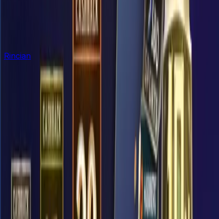
GAME TERBESAR
Info Cashback untuk MEMBER setia LXGROUP!
Cashback Pragmatic Play Kekalahan Rp200.000 –
Rp999.999 →' ...'
Rincian
ISITOTO: Rekomendasi
Situs Terbaik untuk Pemain
Pemula hingga Profesional
ISITOTO
hadir sebagai rekomendasi situs terbaik yang
dirancang untuk memenuhi kebutuhan pemain dari
berbagai level, mulai dari pemula hingga profesional
yang sudah berpengalaman. Dalam era digital yang
semakin berkembang pesat, kebutuhan akan platform