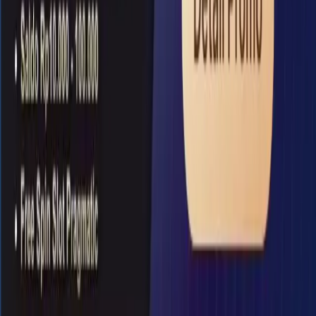
tidak bisa diabaikan. ISITOTO menggunakan sistem
enkripsi tingkat tinggi
untuk melindungi data pribadi dan
transaksi pengguna. Hal ini memberikan rasa aman bagi
setiap pemain dalam melakukan aktivitas di dalam situs.
Tidak hanya itu, layanan customer service yang tersedia
24 jam juga siap membantu kapan saja jika terjadi
kendala atau pertanyaan. Respons yang cepat dan
profesional menjadi bukti komitmen ISITOTO dalam
memberikan pelayanan terbaik kepada para
penggunanya. Dengan dukungan ini, pemain dapat
fokus menikmati permainan tanpa harus khawatir
terhadap masalah teknis atau keamanan.
Secara keseluruhan, ISITOTO merupakan pilihan yang
tepat bagi siapa saja yang mencari
situs permainan
online
berkualitas tinggi. Kombinasi antara kemudahan
akses, kelengkapan fitur, keamanan terjamin, serta
pelayanan profesional menjadikan platform ini unggul
dibandingkan dengan banyak kompetitor lainnya. Baik
pemula yang baru mencoba maupun profesional yang
sudah berpengalaman, semua dapat merasakan