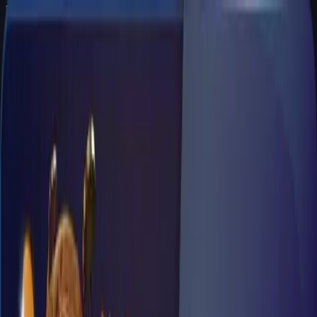
Daftar
Masuk
kembali
Detail Promosi
🎡 LUCKYSPIN!! RODA BONUS MINGGUAN – KLAIM
SENDIRI, SPIN SENDIRI, CUAN SENDIRI!
📌 Sudahkah deposit minggu ini? Saatnya ambil
kesempatan dapetin bonus seru dari Roda
Keberuntungan!
🎁 HADIAH ACAK MULAI DARI:
• Saldo Rp 10.000 – Rp 100.000
• Free Spin SLOT PRAGMATIC ( Stake 1000 )