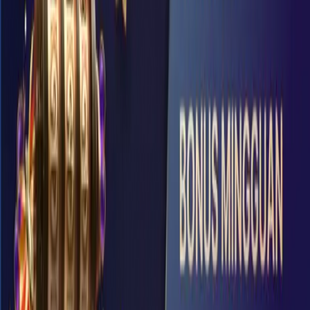
📦 Kode Spin akan dikirim & kamu bisa langsung putar
roda berhadiah!
⚠️ 1 ID = 1 klaim per minggu
⛔ Tidak klaim selama 1x24 jam = hangus
🎯 Hadiah langsung masuk setelah Claim Luckyspin,
Untuk Free Spin Hanya berlaku Sampai 1x24 jam
🎯 Lucky Spin :
https://luckyspinlxgroup.net/
💬 Buruan klaim tiap Senin & SPIN biar saldo kamu
makin gacor!
Cuma di LXGROUP – Webnya Member Happy!