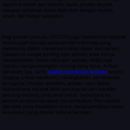
seperti e-wallet dan transfer bank, proses deposit
maupun withdraw dapat dilakukan dengan mudah,
aman, dan tanpa hambatan.
Bagi pemain pemula, ISITOTO juga memberikan banyak
keuntungan berupa panduan dan informasi yang
membantu dalam memahami dasar-dasar permainan.
Edukasi ini sangat penting agar pemain tidak hanya
mengandalkan keberuntungan semata, tetapi juga
mampu mengembangkan strategi yang tepat. Artikel
panduan, tips, serta
analisis permainan tersedia
secara
lengkap untuk membantu meningkatkan pemahaman
pengguna. Dengan demikian, pemain baru dapat
berkembang menjadi lebih percaya diri dan memiliki
peluang menang yang lebih besar. Sementara itu,
pemain profesional dapat memanfaatkan fitur statistik
dan data yang disediakan untuk mengoptimalkan setiap
keputusan yang diambil selama bermain.