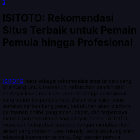
3
ISITOTO: Rekomendasi
Situs Terbaik untuk Pemain
Pemula hingga Profesional
ISITOTO
hadir sebagai rekomendasi situs terbaik yang
dirancang untuk memenuhi kebutuhan pemain dari
berbagai level, mulai dari pemula hingga profesional
yang sudah berpengalaman. Dalam era digital yang
semakin berkembang pesat, kebutuhan akan platform
permainan online yang aman, cepat, dan terpercaya
menjadi prioritas utama bagi banyak orang. ISITOTO
menjawab kebutuhan tersebut dengan menghadirkan
sistem yang modern, user-friendly, serta didukung oleh
teknologi keamanan terbaru. Bagi pemain pemula,