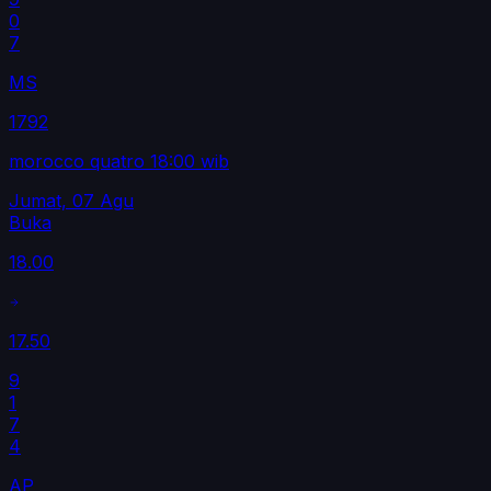
0
7
MS
1792
morocco quatro 18:00 wib
Jumat, 07 Agu
Buka
18.00
17.50
9
1
7
4
AP