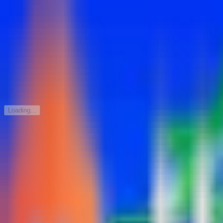
Aces and Eights 50 Hand
Habanero
Aces and Eights 10 Hand
Habanero
Aces and Eights 1 Hand
Habanero
Aces and Eights 100 Hand
Habanero
All American Poker 10 Hand
Habanero
All American Poker 5 Hand
Habanero
All American Poker 100 Hand
Habanero
All American Poker 50 Hand
Habanero
Bonus Deuces Wild 1 Hand
Habanero
Bonus Deuces Wild 10 Hand
Habanero
Bonus Deuces Wild 5 Hand
Habanero
Loading...
24
/
62
Game
Page
1
of
3
ISITOTO: Rekomendasi Situs