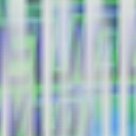
irancang untuk memenuhi kebutuhan pemain dari berbagai le
ng pesat, kebutuhan akan platform permainan online yang 
 dengan menghadirkan sistem yang modern, user-friendly,
udah dipahami menjadi nilai tambah yang signifikan, seh
an merasakan keunggulan dari fitur-fitur canggih yang me
a yang menarik, tetapi juga pada kelengkapan layanan yang
asing-masing pemain. Dari permainan klasik hingga yang be
engguna untuk mengeksplorasi berbagai strategi permainan ta
tor penting yang membuat ISITOTO semakin diminati. Dengan
raw dapat dilakukan dengan mudah, aman, dan tanpa hamba
euntungan berupa panduan dan informasi yang membantu 
beruntungan semata, tetapi juga mampu mengembangkan stra
gkatkan pemahaman pengguna. Dengan demikian, pemain b
 pemain profesional dapat memanfaatkan fitur statistik da