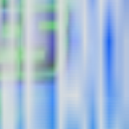
vel, mulai dari pemula hingga profesional yang sudah
aman, cepat, dan terpercaya menjadi prioritas utama
 serta didukung oleh teknologi keamanan terbaru. Bagi
ingga mereka dapat dengan cepat beradaptasi tanpa
ndukung analisis permainan dan peluang kemenangan yang
 ditawarkan. Situs ini menyediakan berbagai jenis
rbasis
teknologi terbaru
, semuanya tersedia dalam satu
npa harus berpindah ke situs lain. Selain itu, sistem
 dukungan berbagai metode pembayaran digital seperti e-
tan.
dalam memahami dasar-dasar permainan. Edukasi ini
tegi yang tepat. Artikel panduan, tips, serta
analisis
aru dapat berkembang menjadi lebih percaya diri dan
n data yang disediakan untuk mengoptimalkan setiap