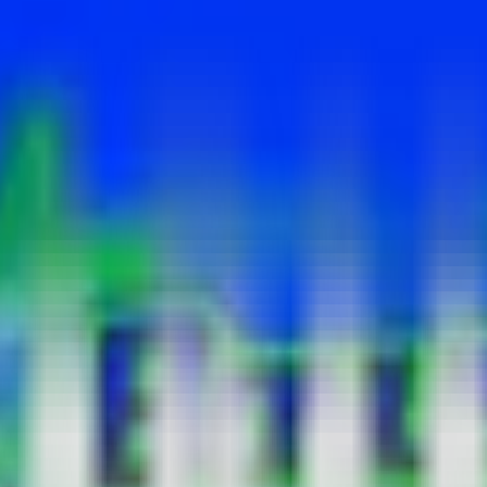
 Terbaik untuk Pemain Pemul