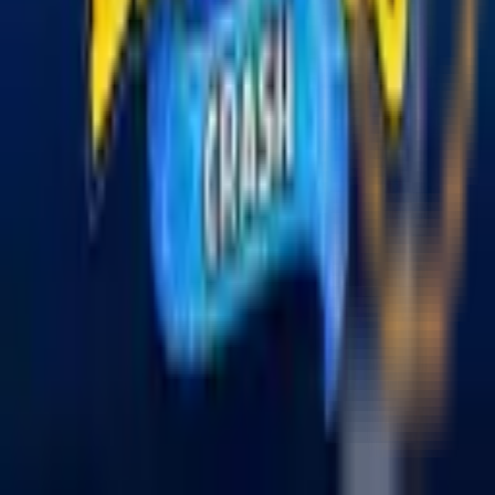
akses, kelengkapan fitur, keamanan terjamin, serta
pelayanan profesional menjadikan platform ini unggul
dibandingkan dengan banyak kompetitor lainnya. Baik
pemula yang baru mencoba maupun profesional yang
sudah berpengalaman, semua dapat merasakan
manfaat yang ditawarkan oleh ISITOTO. Dengan terus
berinovasi dan meningkatkan kualitas layanan, ISITOTO
berpotensi menjadi salah satu situs terbaik yang mampu
memberikan pengalaman bermain yang tidak hanya
menghibur, tetapi juga menguntungkan bagi setiap
penggunanya.
Lihat Semua
home
explore
promo
dompet