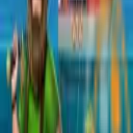
menjadi prioritas utama bagi banyak orang. ISITOTO
menjawab kebutuhan tersebut dengan menghadirkan
sistem yang modern, user-friendly, serta didukung oleh
teknologi keamanan terbaru. Bagi pemain pemula,
tampilan antarmuka yang sederhana dan mudah
dipahami menjadi nilai tambah yang signifikan, sehingga
mereka dapat dengan cepat beradaptasi tanpa merasa
kesulitan. Sementara itu, pemain profesional akan
merasakan keunggulan dari fitur-fitur canggih yang
mendukung analisis permainan dan peluang
kemenangan yang lebih optimal.
Keunggulan ISITOTO tidak hanya terletak pada
tampilannya yang menarik, tetapi juga pada kelengkapan
layanan yang ditawarkan. Situs ini menyediakan
berbagai jenis permainan yang dapat dipilih sesuai
dengan preferensi masing-masing pemain. Dari
permainan klasik hingga yang berbasis
teknologi
terbaru
, semuanya tersedia dalam satu platform
terpadu. Hal ini memberikan fleksibilitas bagi pengguna
untuk mengeksplorasi berbagai strategi permainan