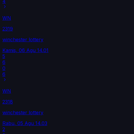
4
WN
2319
winchester lottery
Kamis, 06 Agu
14.01
5
6
0
6
WN
2318
winchester lottery
Rabu, 05 Agu
14.03
2