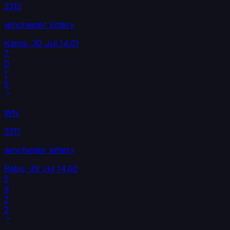
2312
winchester lottery
Kamis, 30 Jul
14.01
7
0
1
5
WN
2311
winchester lottery
Rabu, 29 Jul
14.02
5
4
2
2