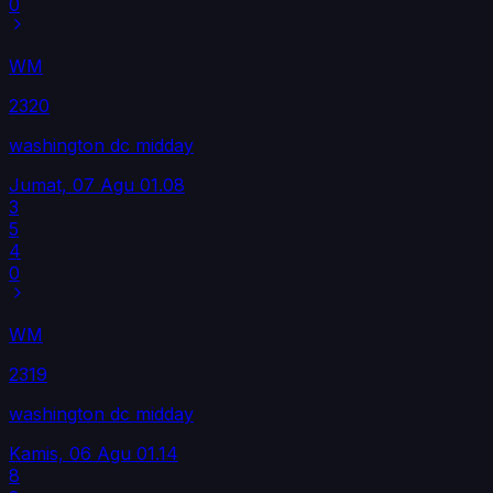
0
WM
2320
washington dc midday
Jumat, 07 Agu
01.08
3
5
4
0
WM
2319
washington dc midday
Kamis, 06 Agu
01.14
8