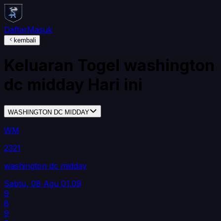
Daftar
Masuk
kembali
Keluaran Togel
washington
dc midday
Hari ini
WASHINGTON DC MIDDAY
WM
2321
washington dc midday
Sabtu, 08 Agu
01.09
9
8
9