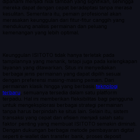
dipahami menjadi nilai tambah yang signifikan, sehingga
mereka dapat dengan cepat beradaptasi tanpa merasa
kesulitan. Sementara itu, pemain profesional akan
merasakan keunggulan dari fitur-fitur canggih yang
mendukung analisis permainan dan peluang
kemenangan yang lebih optimal.
Keunggulan ISITOTO tidak hanya terletak pada
tampilannya yang menarik, tetapi juga pada kelengkapan
layanan yang ditawarkan. Situs ini menyediakan
berbagai jenis permainan yang dapat dipilih sesuai
dengan preferensi masing-masing pemain. Dari
permainan klasik hingga yang berbasis
teknologi
terbaru
, semuanya tersedia dalam satu platform
terpadu. Hal ini memberikan fleksibilitas bagi pengguna
untuk mengeksplorasi berbagai strategi permainan
tanpa harus berpindah ke situs lain. Selain itu, sistem
transaksi yang cepat dan efisien menjadi salah satu
faktor penting yang membuat ISITOTO semakin diminati.
Dengan dukungan berbagai metode pembayaran digital
seperti e-wallet dan transfer bank, proses deposit