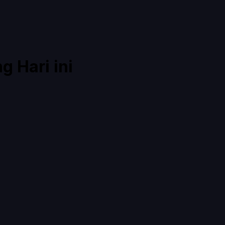
ng
Hari ini