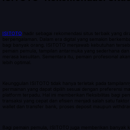
ISITOTO
hadir sebagai rekomendasi situs terbaik yang d
berpengalaman. Dalam era digital yang semakin berkemba
bagi banyak orang. ISITOTO menjawab kebutuhan tersebut
pemain pemula, tampilan antarmuka yang sederhana dan m
merasa kesulitan. Sementara itu, pemain profesional ak
lebih optimal.
Keunggulan ISITOTO tidak hanya terletak pada tampilanny
permainan yang dapat dipilih sesuai dengan preferensi m
platform terpadu. Hal ini memberikan fleksibilitas bagi p
transaksi yang cepat dan efisien menjadi salah satu fak
wallet dan transfer bank, proses deposit maupun withd
Bagi pemain pemula, ISITOTO juga memberikan banyak k