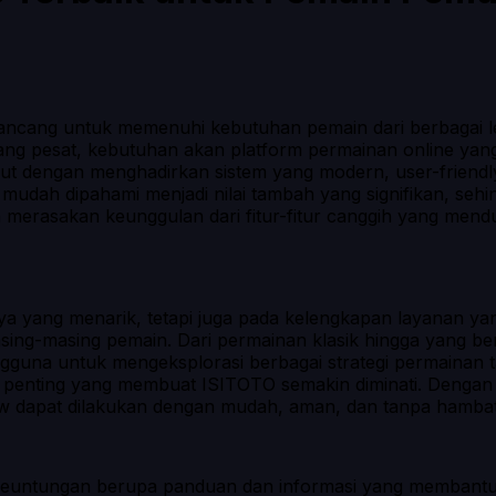
irancang untuk memenuhi kebutuhan pemain dari berbagai le
ng pesat, kebutuhan akan platform permainan online yang 
 dengan menghadirkan sistem yang modern, user-friendly,
udah dipahami menjadi nilai tambah yang signifikan, seh
an merasakan keunggulan dari fitur-fitur canggih yang me
a yang menarik, tetapi juga pada kelengkapan layanan yang
asing-masing pemain. Dari permainan klasik hingga yang be
engguna untuk mengeksplorasi berbagai strategi permainan ta
tor penting yang membuat ISITOTO semakin diminati. Dengan
raw dapat dilakukan dengan mudah, aman, dan tanpa hamba
euntungan berupa panduan dan informasi yang membantu 