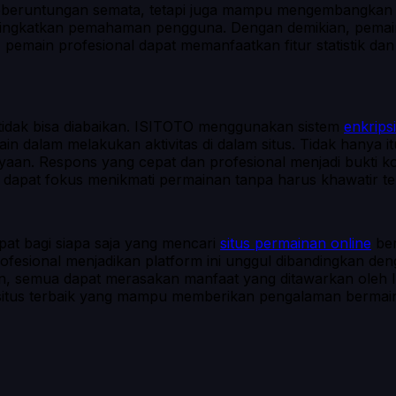
beruntungan semata, tetapi juga mampu mengembangkan stra
gkatkan pemahaman pengguna. Dengan demikian, pemain b
 pemain profesional dapat memanfaatkan fitur statistik da
g tidak bisa diabaikan. ISITOTO menggunakan sistem
enkripsi
n dalam melakukan aktivitas di dalam situs. Tidak hanya it
tanyaan. Respons yang cepat dan profesional menjadi bukt
dapat fokus menikmati permainan tanpa harus khawatir te
at bagi siapa saja yang mencari
situs permainan online
ber
rofesional menjadikan platform ini unggul dibandingkan de
 semua dapat merasakan manfaat yang ditawarkan oleh I
u situs terbaik yang mampu memberikan pengalaman bermain 