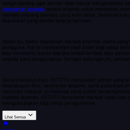
sangat penting agar pemain tidak hanya mengandalkan ke
permainan tersedia
secara lengkap untuk membantu menin
memiliki peluang menang yang lebih besar. Sementara itu,
keputusan yang diambil selama bermain.
Selain itu, faktor keamanan menjadi prioritas utama yan
pengguna. Hal ini memberikan rasa aman bagi setiap pemai
siap membantu kapan saja jika terjadi kendala atau per
kepada para penggunanya. Dengan dukungan ini, pemain 
Secara keseluruhan, ISITOTO merupakan pilihan yang tep
kelengkapan fitur, keamanan terjamin, serta pelayanan p
mencoba maupun profesional yang sudah berpengalaman,
kualitas layanan, ISITOTO berpotensi menjadi salah sat
menguntungkan bagi setiap penggunanya.
Lihat Semua
home