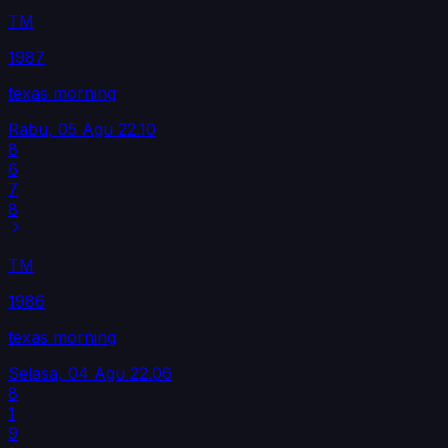
TM
1987
texas morning
Rabu, 05 Agu
22.10
8
6
7
8
TM
1986
texas morning
Selasa, 04 Agu
22.06
8
1
9