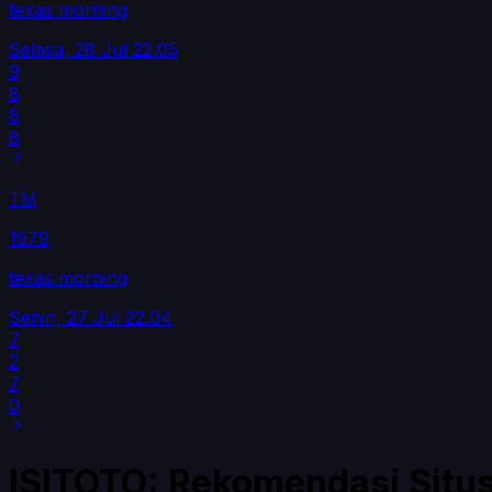
texas morning
Selasa, 28 Jul
22.05
9
8
8
8
TM
1979
texas morning
Senin, 27 Jul
22.04
7
2
7
0
ISITOTO: Rekomendasi Situs