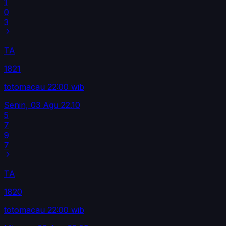
1
0
3
TA
1821
totomacau 22:00 wib
Senin, 03 Agu
22.10
5
7
9
7
TA
1820
totomacau 22:00 wib