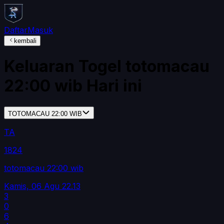
Daftar
Masuk
kembali
Keluaran Togel
totomacau
22:00 wib
Hari ini
TOTOMACAU 22:00 WIB
TA
1824
totomacau 22:00 wib
Kamis, 06 Agu
22.13
3
0
6