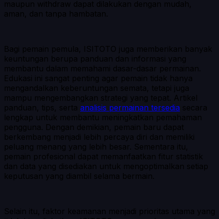
maupun withdraw dapat dilakukan dengan mudah,
aman, dan tanpa hambatan.
Bagi pemain pemula, ISITOTO juga memberikan banyak
keuntungan berupa panduan dan informasi yang
membantu dalam memahami dasar-dasar permainan.
Edukasi ini sangat penting agar pemain tidak hanya
mengandalkan keberuntungan semata, tetapi juga
mampu mengembangkan strategi yang tepat. Artikel
panduan, tips, serta
analisis permainan tersedia
secara
lengkap untuk membantu meningkatkan pemahaman
pengguna. Dengan demikian, pemain baru dapat
berkembang menjadi lebih percaya diri dan memiliki
peluang menang yang lebih besar. Sementara itu,
pemain profesional dapat memanfaatkan fitur statistik
dan data yang disediakan untuk mengoptimalkan setiap
keputusan yang diambil selama bermain.
Selain itu, faktor keamanan menjadi prioritas utama yang