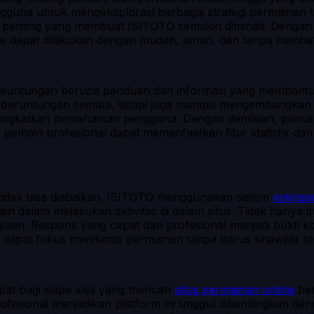
engguna untuk mengeksplorasi berbagai strategi permainan ta
tor penting yang membuat ISITOTO semakin diminati. Dengan
raw dapat dilakukan dengan mudah, aman, dan tanpa hamba
euntungan berupa panduan dan informasi yang membantu 
beruntungan semata, tetapi juga mampu mengembangkan stra
gkatkan pemahaman pengguna. Dengan demikian, pemain b
 pemain profesional dapat memanfaatkan fitur statistik da
g tidak bisa diabaikan. ISITOTO menggunakan sistem
enkripsi
n dalam melakukan aktivitas di dalam situs. Tidak hanya it
tanyaan. Respons yang cepat dan profesional menjadi bukt
dapat fokus menikmati permainan tanpa harus khawatir te
at bagi siapa saja yang mencari
situs permainan online
ber
rofesional menjadikan platform ini unggul dibandingkan de