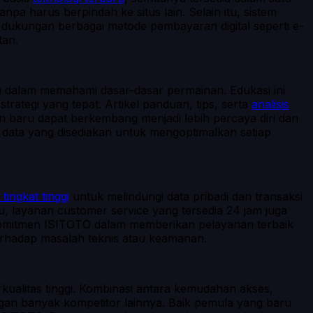
npa harus berpindah ke situs lain. Selain itu, sistem
 dukungan berbagai metode pembayaran digital seperti e-
tan.
dalam memahami dasar-dasar permainan. Edukasi ini
tegi yang tepat. Artikel panduan, tips, serta
analisis
aru dapat berkembang menjadi lebih percaya diri dan
n data yang disediakan untuk mengoptimalkan setiap
 tingkat tinggi
untuk melindungi data pribadi dan transaksi
u, layanan customer service yang tersedia 24 jam juga
i komitmen ISITOTO dalam memberikan pelayanan terbaik
rhadap masalah teknis atau keamanan.
kualitas tinggi. Kombinasi antara kemudahan akses,
ngan banyak kompetitor lainnya. Baik pemula yang baru