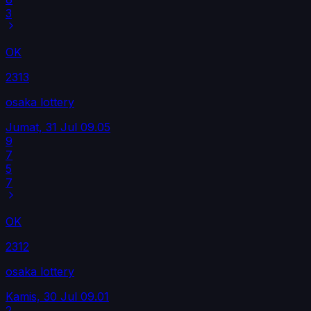
3
OK
2313
osaka lottery
Jumat, 31 Jul
09.05
9
7
5
7
OK
2312
osaka lottery
Kamis, 30 Jul
09.01
2