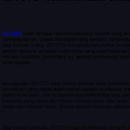
ISITOTO
hadir sebagai rekomendasi situs terbaik yang d
berpengalaman. Dalam era digital yang semakin berkemba
bagi banyak orang. ISITOTO menjawab kebutuhan tersebut
pemain pemula, tampilan antarmuka yang sederhana dan m
merasa kesulitan. Sementara itu, pemain profesional ak
lebih optimal.
Keunggulan ISITOTO tidak hanya terletak pada tampilanny
permainan yang dapat dipilih sesuai dengan preferensi m
platform terpadu. Hal ini memberikan fleksibilitas bagi p
transaksi yang cepat dan efisien menjadi salah satu fak
wallet dan transfer bank, proses deposit maupun withd
Bagi pemain pemula, ISITOTO juga memberikan banyak k