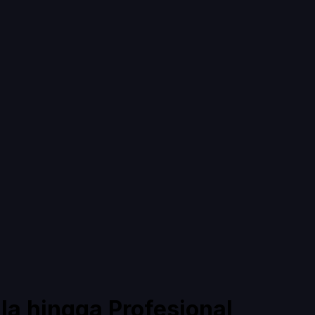
a hingga Profesional