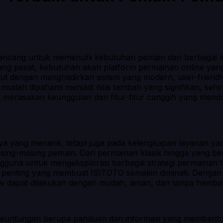
irancang untuk memenuhi kebutuhan pemain dari berbagai le
ng pesat, kebutuhan akan platform permainan online yang 
 dengan menghadirkan sistem yang modern, user-friendly,
udah dipahami menjadi nilai tambah yang signifikan, seh
an merasakan keunggulan dari fitur-fitur canggih yang me
a yang menarik, tetapi juga pada kelengkapan layanan yang
asing-masing pemain. Dari permainan klasik hingga yang be
engguna untuk mengeksplorasi berbagai strategi permainan ta
tor penting yang membuat ISITOTO semakin diminati. Dengan
raw dapat dilakukan dengan mudah, aman, dan tanpa hamba
euntungan berupa panduan dan informasi yang membantu 