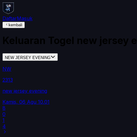
Daftar
Masuk
kembali
Keluaran Togel
new jersey 
NEW JERSEY EVENING
NW
2313
new jersey evening
Kamis, 06 Agu
10.01
8
0
1
4