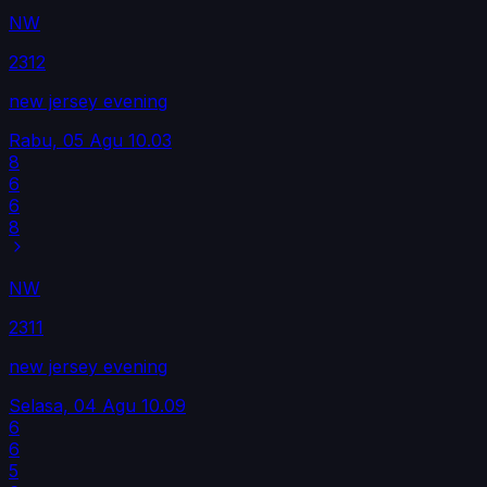
NW
2312
new jersey evening
Rabu, 05 Agu
10.03
8
6
6
8
NW
2311
new jersey evening
Selasa, 04 Agu
10.09
6
6
5