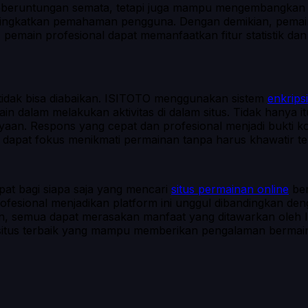
beruntungan semata, tetapi juga mampu mengembangkan stra
gkatkan pemahaman pengguna. Dengan demikian, pemain b
 pemain profesional dapat memanfaatkan fitur statistik da
g tidak bisa diabaikan. ISITOTO menggunakan sistem
enkripsi
n dalam melakukan aktivitas di dalam situs. Tidak hanya it
tanyaan. Respons yang cepat dan profesional menjadi bukt
dapat fokus menikmati permainan tanpa harus khawatir te
at bagi siapa saja yang mencari
situs permainan online
ber
rofesional menjadikan platform ini unggul dibandingkan de
 semua dapat merasakan manfaat yang ditawarkan oleh I
u situs terbaik yang mampu memberikan pengalaman bermain 