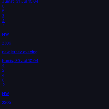
Jumat, 31 Jul
10.04
0
8
3
4
NW
2306
new jersey evening
Kamis, 30 Jul
10.04
4
5
4
0
NW
2305