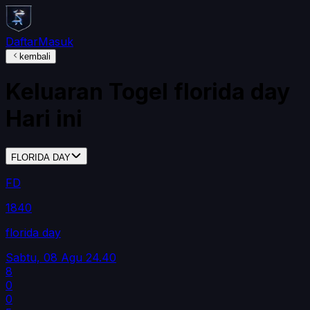
Daftar
Masuk
kembali
Keluaran Togel
florida day
Hari ini
FLORIDA DAY
FD
1840
florida day
Sabtu, 08 Agu
24.40
8
0
0