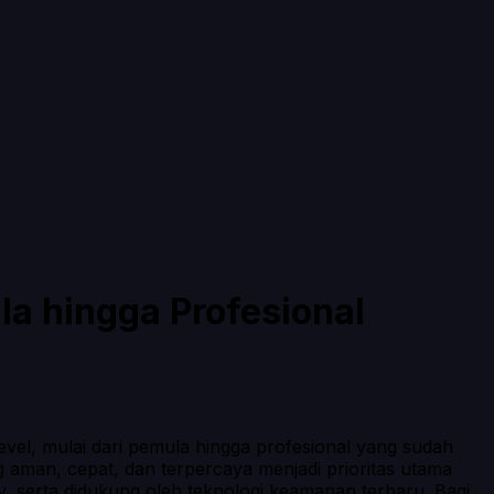
a hingga Profesional
vel, mulai dari pemula hingga profesional yang sudah
aman, cepat, dan terpercaya menjadi prioritas utama
 serta didukung oleh teknologi keamanan terbaru. Bagi