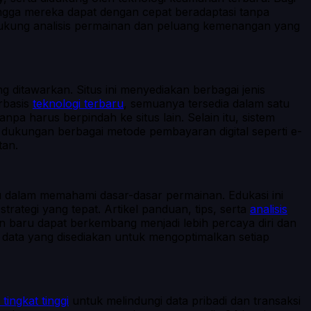
ingga mereka dapat dengan cepat beradaptasi tanpa
ndukung analisis permainan dan peluang kemenangan yang
 ditawarkan. Situs ini menyediakan berbagai jenis
rbasis
teknologi terbaru
, semuanya tersedia dalam satu
npa harus berpindah ke situs lain. Selain itu, sistem
 dukungan berbagai metode pembayaran digital seperti e-
tan.
dalam memahami dasar-dasar permainan. Edukasi ini
tegi yang tepat. Artikel panduan, tips, serta
analisis
aru dapat berkembang menjadi lebih percaya diri dan
n data yang disediakan untuk mengoptimalkan setiap
 tingkat tinggi
untuk melindungi data pribadi dan transaksi