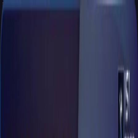
Daftar
Masuk
kembali
Detail Promosi
Info Cashback
untuk
MEMBER
setia
LXGROUP!
Cashback Pragmatic Play
Kekalahan
Rp200.000 – Rp999.999 →
Cashback
10%
Kekalahan
Rp1.000.000 – Rp4.999.999
→ Cashback 15%
Kekalahan
Rp5.000.000 ke atas
→ Cashback
20%