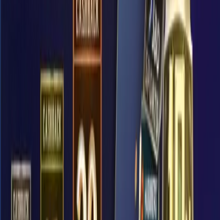
deposit
.
SALAM MANAGEMENT
LXGROUP~
ISITOTO: Rekomendasi
Situs Terbaik untuk Pemain
Pemula hingga Profesional
ISITOTO
hadir sebagai rekomendasi situs terbaik yang
dirancang untuk memenuhi kebutuhan pemain dari
berbagai level, mulai dari pemula hingga profesional
yang sudah berpengalaman. Dalam era digital yang