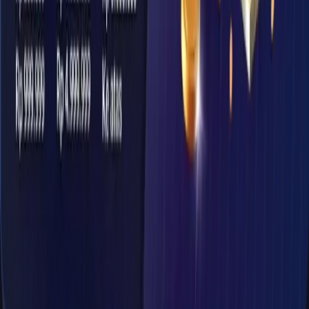
tepat bagi siapa saja yang mencari
situs permainan
online
berkualitas tinggi. Kombinasi antara kemudahan
akses, kelengkapan fitur, keamanan terjamin, serta
pelayanan profesional menjadikan platform ini unggul
dibandingkan dengan banyak kompetitor lainnya. Baik
pemula yang baru mencoba maupun profesional yang
sudah berpengalaman, semua dapat merasakan
manfaat yang ditawarkan oleh ISITOTO. Dengan terus
berinovasi dan meningkatkan kualitas layanan, ISITOTO
berpotensi menjadi salah satu situs terbaik yang mampu
memberikan pengalaman bermain yang tidak hanya
menghibur, tetapi juga menguntungkan bagi setiap
penggunanya.
Lihat Semua
home
explore
promo