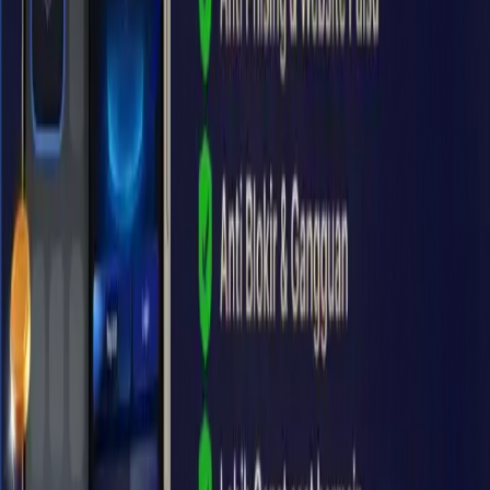
mampu mengembangkan strategi yang tepat. Artikel
panduan, tips, serta
analisis permainan tersedia
secara
lengkap untuk membantu meningkatkan pemahaman
pengguna. Dengan demikian, pemain baru dapat
berkembang menjadi lebih percaya diri dan memiliki
peluang menang yang lebih besar. Sementara itu,
pemain profesional dapat memanfaatkan fitur statistik
dan data yang disediakan untuk mengoptimalkan setiap
keputusan yang diambil selama bermain.
Selain itu, faktor keamanan menjadi prioritas utama yang
tidak bisa diabaikan. ISITOTO menggunakan sistem
enkripsi tingkat tinggi
untuk melindungi data pribadi dan
transaksi pengguna. Hal ini memberikan rasa aman bagi
setiap pemain dalam melakukan aktivitas di dalam situs.
Tidak hanya itu, layanan customer service yang tersedia
24 jam juga siap membantu kapan saja jika terjadi
kendala atau pertanyaan. Respons yang cepat dan
profesional menjadi bukti komitmen ISITOTO dalam
memberikan pelayanan terbaik kepada para
penggunanya. Dengan dukungan ini, pemain dapat