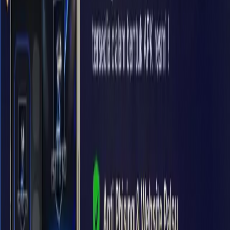
tampilannya yang menarik, tetapi juga pada kelengkapan
layanan yang ditawarkan. Situs ini menyediakan
berbagai jenis permainan yang dapat dipilih sesuai
dengan preferensi masing-masing pemain. Dari
permainan klasik hingga yang berbasis
teknologi
terbaru
, semuanya tersedia dalam satu platform
terpadu. Hal ini memberikan fleksibilitas bagi pengguna
untuk mengeksplorasi berbagai strategi permainan
tanpa harus berpindah ke situs lain. Selain itu, sistem
transaksi yang cepat dan efisien menjadi salah satu
faktor penting yang membuat ISITOTO semakin diminati.
Dengan dukungan berbagai metode pembayaran digital
seperti e-wallet dan transfer bank, proses deposit
maupun withdraw dapat dilakukan dengan mudah,
aman, dan tanpa hambatan.
Bagi pemain pemula, ISITOTO juga memberikan banyak
keuntungan berupa panduan dan informasi yang
membantu dalam memahami dasar-dasar permainan.
Edukasi ini sangat penting agar pemain tidak hanya
mengandalkan keberuntungan semata, tetapi juga