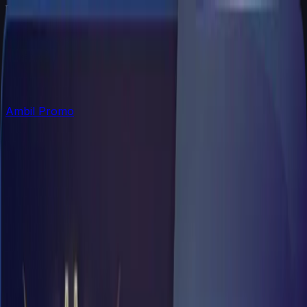
Daftar
Masuk
kembali
Detail Promosi
Ambil Promo
🎁 BONUS DEPOSIT HARIAN – TO 1X!
Setiap hari makin untung!
Nikmati BONUS 10% setiap kali deposit harian hanya
dengan TO 1x saja!
💸 Minimal Deposit: Rp 50.000
💰 Bonus: 10% (Maksimal Rp 20.000)