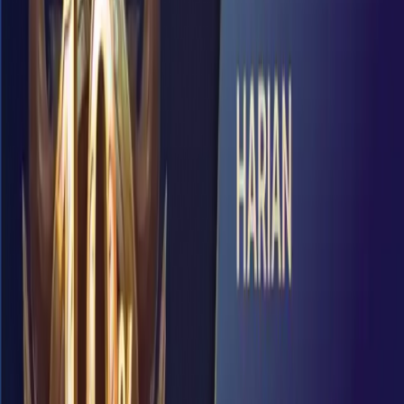
▫️ Tidak boleh withdraw sebelum TO tercapai
▫️ Bonus hanya khusus untuk pemainan livegame slot
pragmatic play
▫️ Bonus masuk otomatis
▫️ Promo dapat berubah sewaktu-waktu
▫️ Bonus tidak bisa di gabungkan dengan promo yang
lain
▫️ Tidak mendapatkan bonus Cashback
🔥 Jangan lewatkan! Deposit sekarang dan nikmati
bonusnya tiap hari!
ISITOTO: Rekomendasi
Situs Terbaik untuk Pemain
Pemula hingga Profesional