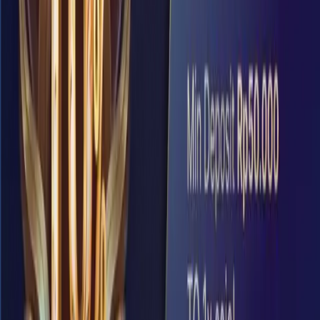
ISITOTO
hadir sebagai rekomendasi situs terbaik yang
dirancang untuk memenuhi kebutuhan pemain dari
berbagai level, mulai dari pemula hingga profesional
yang sudah berpengalaman. Dalam era digital yang
semakin berkembang pesat, kebutuhan akan platform
permainan online yang aman, cepat, dan terpercaya
menjadi prioritas utama bagi banyak orang. ISITOTO
menjawab kebutuhan tersebut dengan menghadirkan
sistem yang modern, user-friendly, serta didukung oleh
teknologi keamanan terbaru. Bagi pemain pemula,
tampilan antarmuka yang sederhana dan mudah
dipahami menjadi nilai tambah yang signifikan, sehingga
mereka dapat dengan cepat beradaptasi tanpa merasa
kesulitan. Sementara itu, pemain profesional akan
merasakan keunggulan dari fitur-fitur canggih yang
mendukung analisis permainan dan peluang
kemenangan yang lebih optimal.