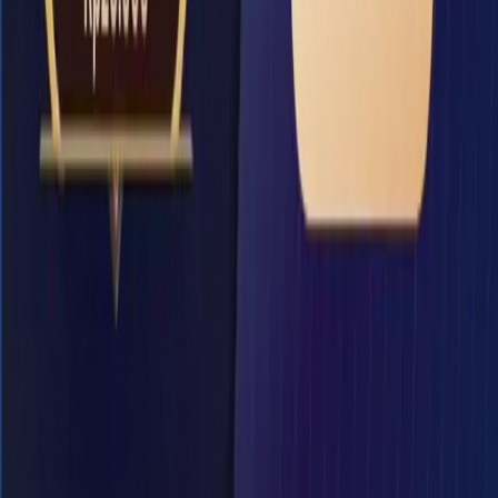
profesional menjadi bukti komitmen ISITOTO dalam
memberikan pelayanan terbaik kepada para
penggunanya. Dengan dukungan ini, pemain dapat
fokus menikmati permainan tanpa harus khawatir
terhadap masalah teknis atau keamanan.
Secara keseluruhan, ISITOTO merupakan pilihan yang
tepat bagi siapa saja yang mencari
situs permainan
online
berkualitas tinggi. Kombinasi antara kemudahan
akses, kelengkapan fitur, keamanan terjamin, serta
pelayanan profesional menjadikan platform ini unggul
dibandingkan dengan banyak kompetitor lainnya. Baik
pemula yang baru mencoba maupun profesional yang
sudah berpengalaman, semua dapat merasakan
manfaat yang ditawarkan oleh ISITOTO. Dengan terus
berinovasi dan meningkatkan kualitas layanan, ISITOTO
berpotensi menjadi salah satu situs terbaik yang mampu
memberikan pengalaman bermain yang tidak hanya
menghibur, tetapi juga menguntungkan bagi setiap
penggunanya.