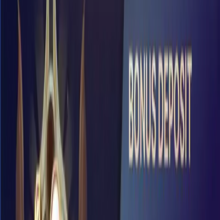
📈 Syarat TO: 1x dari total saldo (deposit + bonus)
📆 Berlaku 1x per akun per hari
🧾 Contoh:
Deposit Rp 200.000 → Bonus 10% = Rp 20.000
(maksimal)
Total saldo: Rp 220.000 → Cukup mainkan TO 1x →
bisa withdraw!
📌 Syarat & Ketentuan:
▫️ Tidak Berlaku di Permainan MONEY ROLL & IRISH
CHARMS