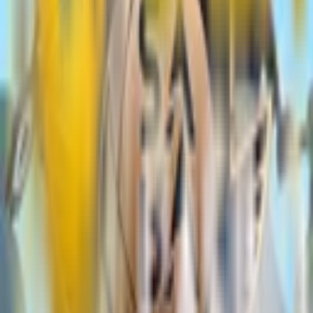
membantu dalam memahami dasar-dasar permainan.
Edukasi ini sangat penting agar pemain tidak hanya
mengandalkan keberuntungan semata, tetapi juga
mampu mengembangkan strategi yang tepat. Artikel
panduan, tips, serta
analisis permainan tersedia
secara
lengkap untuk membantu meningkatkan pemahaman
pengguna. Dengan demikian, pemain baru dapat
berkembang menjadi lebih percaya diri dan memiliki
peluang menang yang lebih besar. Sementara itu,
pemain profesional dapat memanfaatkan fitur statistik
dan data yang disediakan untuk mengoptimalkan setiap
keputusan yang diambil selama bermain.
Selain itu, faktor keamanan menjadi prioritas utama yang
tidak bisa diabaikan. ISITOTO menggunakan sistem
enkripsi tingkat tinggi
untuk melindungi data pribadi dan
transaksi pengguna. Hal ini memberikan rasa aman bagi
setiap pemain dalam melakukan aktivitas di dalam situs.
Tidak hanya itu, layanan customer service yang tersedia
24 jam juga siap membantu kapan saja jika terjadi