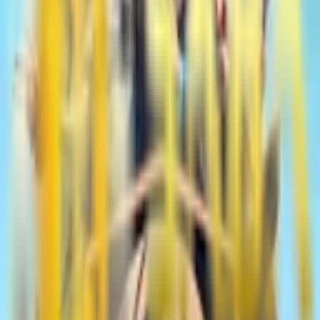
Keunggulan ISITOTO tidak hanya terletak pada
tampilannya yang menarik, tetapi juga pada kelengkapan
layanan yang ditawarkan. Situs ini menyediakan
berbagai jenis permainan yang dapat dipilih sesuai
dengan preferensi masing-masing pemain. Dari
permainan klasik hingga yang berbasis
teknologi
terbaru
, semuanya tersedia dalam satu platform
terpadu. Hal ini memberikan fleksibilitas bagi pengguna
untuk mengeksplorasi berbagai strategi permainan
tanpa harus berpindah ke situs lain. Selain itu, sistem
transaksi yang cepat dan efisien menjadi salah satu
faktor penting yang membuat ISITOTO semakin diminati.
Dengan dukungan berbagai metode pembayaran digital
seperti e-wallet dan transfer bank, proses deposit
maupun withdraw dapat dilakukan dengan mudah,
aman, dan tanpa hambatan.
Bagi pemain pemula, ISITOTO juga memberikan banyak
keuntungan berupa panduan dan informasi yang