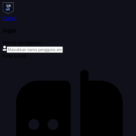
Daftar
login
Nama pengguna
Kata sandi