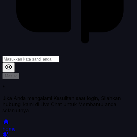
Masuk
*
Jika Anda mengalami Kesulitan saat login, Silahkan
hubungi kami di Live Chat untuk Membantu anda
selanjutnya
home